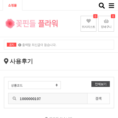
Toggle
쇼핑몰
naviga
0
0
위시리스트
장바구니
공지
출력할 최신글이 없습니다.
출력할 최신글이 없습니다.
사용후기
전체보기
검색