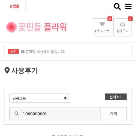
Toggle
쇼핑몰
naviga
0
0
위시리스트
장바구니
공지
출력할 최신글이 없습니다.
출력할 최신글이 없습니다.
사용후기
전체보기
검색