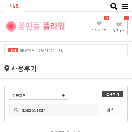
Toggle
쇼핑몰
naviga
0
0
위시리스트
장바구니
공지
출력할 최신글이 없습니다.
출력할 최신글이 없습니다.
사용후기
전체보기
검색